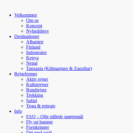
Velkommen
Om os
Koncept
Nyhedsbrev
Destinationer
Albanien
Finland
Indonesien
Kenya
Nepal
Tanzania (Kilimanjaro & Zanzibar)
Rejseformer
Aktiv rejser
Kulturrejser
Rundrejser
Trekking
Safari
Yoga & retreats
Info
FAQ – Ofte stillede spørgsmål
Fly og bagage
Forsikringer
Det med småt…