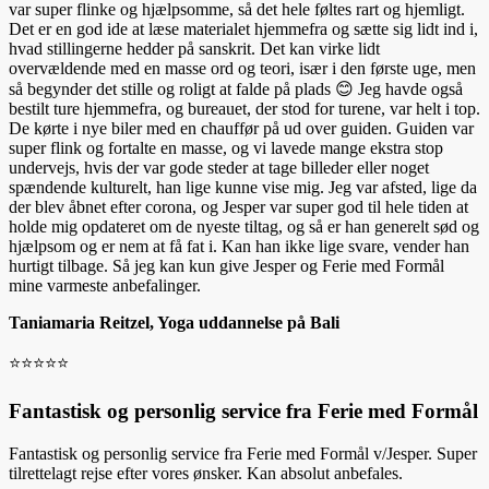
var super flinke og hjælpsomme, så det hele føltes rart og hjemligt.
Det er en god ide at læse materialet hjemmefra og sætte sig lidt ind i,
hvad stillingerne hedder på sanskrit. Det kan virke lidt
overvældende med en masse ord og teori, især i den første uge, men
så begynder det stille og roligt at falde på plads 😊 Jeg havde også
bestilt ture hjemmefra, og bureauet, der stod for turene, var helt i top.
De kørte i nye biler med en chauffør på ud over guiden. Guiden var
super flink og fortalte en masse, og vi lavede mange ekstra stop
undervejs, hvis der var gode steder at tage billeder eller noget
spændende kulturelt, han lige kunne vise mig. Jeg var afsted, lige da
der blev åbnet efter corona, og Jesper var super god til hele tiden at
holde mig opdateret om de nyeste tiltag, og så er han generelt sød og
hjælpsom og er nem at få fat i. Kan han ikke lige svare, vender han
hurtigt tilbage. Så jeg kan kun give Jesper og Ferie med Formål
mine varmeste anbefalinger.
Taniamaria Reitzel, Yoga uddannelse på Bali
⭐️⭐️⭐️⭐️⭐️
Fantastisk og personlig service fra Ferie med Formål
Fantastisk og personlig service fra Ferie med Formål v/Jesper. Super
tilrettelagt rejse efter vores ønsker. Kan absolut anbefales.