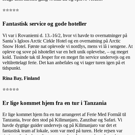
⭐️⭐️⭐️⭐️⭐️
Fantastisk service og gode hoteller
Vi var i Rovaniemi d. 13.-16/2, hvor vi havde to overnatninger på
Santa´s Igloos Arctic Cirkle Hotel og en overnatning på Arctic
Snow Hotel. Første nat oplevede vi nordlys, mens vi lå i sengene. At
opleve og sove på ishotellet var en helt unik oplevelse, – og meget
kold. Tusinde tak til Jesper for en meget fin service undervejs og en
veltilrettelagt ferie. Det kan anbefales og vi tager turen igen på et
tidspunkt.
Rina Bay, Finland
⭐️⭐️⭐️⭐️⭐️
Er lige kommet hjem fra en tur i Tanzania
Er lige kommet hjem fra en tur arrangeret af Ferie Med Formål til
Tanzania, hvor den stod på Kilimanjaro, Zanzibar og Safari. Vi
havde dygtige guider undervejs og på Kilimanjaro var det et
fantastisk team af lokale, som var med på turen. Hele rejsen var