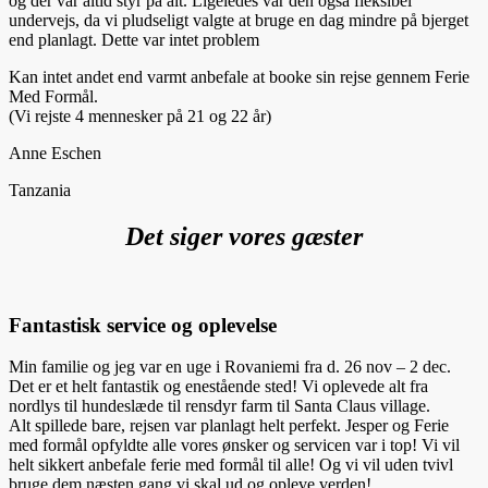
og der var altid styr på alt. Ligeledes var den også fleksibel
undervejs, da vi pludseligt valgte at bruge en dag mindre på bjerget
end planlagt. Dette var intet problem
Kan intet andet end varmt anbefale at booke sin rejse gennem Ferie
Med Formål.
(Vi rejste 4 mennesker på 21 og 22 år)
Anne Eschen
Tanzania
Det siger vores gæster
Fantastisk service og oplevelse
Min familie og jeg var en uge i Rovaniemi fra d. 26 nov – 2 dec.
Det er et helt fantastik og enestående sted! Vi oplevede alt fra
nordlys til hundeslæde til rensdyr farm til Santa Claus village.
Alt spillede bare, rejsen var planlagt helt perfekt. Jesper og Ferie
med formål opfyldte alle vores ønsker og servicen var i top! Vi vil
helt sikkert anbefale ferie med formål til alle! Og vi vil uden tvivl
bruge dem næsten gang vi skal ud og opleve verden!