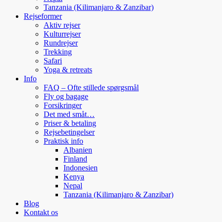
Tanzania (Kilimanjaro & Zanzibar)
Rejseformer
Aktiv rejser
Kulturrejser
Rundrejser
Trekking
Safari
Yoga & retreats
Info
FAQ – Ofte stillede spørgsmål
Fly og bagage
Forsikringer
Det med småt…
Priser & betaling
Rejsebetingelser
Praktisk info
Albanien
Finland
Indonesien
Kenya
Nepal
Tanzania (Kilimanjaro & Zanzibar)
Blog
Kontakt os