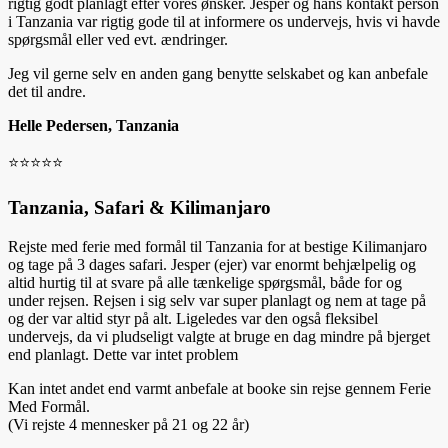
rigtig godt planlagt efter vores ønsker. Jesper og hans kontakt person
i Tanzania var rigtig gode til at informere os undervejs, hvis vi havde
spørgsmål eller ved evt. ændringer.
Jeg vil gerne selv en anden gang benytte selskabet og kan anbefale
det til andre.
Helle Pedersen, Tanzania
⭐️⭐️⭐️⭐️⭐️
Tanzania, Safari & Kilimanjaro
Rejste med ferie med formål til Tanzania for at bestige Kilimanjaro
og tage på 3 dages safari. Jesper (ejer) var enormt behjælpelig og
altid hurtig til at svare på alle tænkelige spørgsmål, både for og
under rejsen. Rejsen i sig selv var super planlagt og nem at tage på
og der var altid styr på alt. Ligeledes var den også fleksibel
undervejs, da vi pludseligt valgte at bruge en dag mindre på bjerget
end planlagt. Dette var intet problem
Kan intet andet end varmt anbefale at booke sin rejse gennem Ferie
Med Formål.
(Vi rejste 4 mennesker på 21 og 22 år)