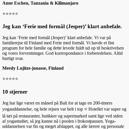
Anne Eschen, Tanzania & Kilimanjaro
⭐️⭐️⭐️⭐️⭐️
Jeg kan ‘Ferie med formål (Jesper)’ klart anbefale.
Jeg kan ‘Ferie med formål (Jesper)’ klart anbefale. Vi var på
familierejse til Finland med Ferie med formål. Vi havde et fint
program for hele familie og dette levede fuldt ud op til beskrivelsen
og vores forventninger. God korrespondance i forberedelsen. Altid
hurtigt svar.
Meedy Lujitze-jonasse, Finland
⭐️⭐️⭐️⭐️⭐️
10 stjerner
Jeg har lige været en måned på Bali for at tage en 200-timers
yogauddannelse, og hele rejsen var helt i top ⭐️ Hotellet var super og
lå tæt på restauranter, butikker og supermarked samt lige ved siden
af yogastudiet, så jeg kunne nå i poolen i frokostpausen. Yoga-
uddannelsen var fin og meget afslappet, og alle lærere og personale