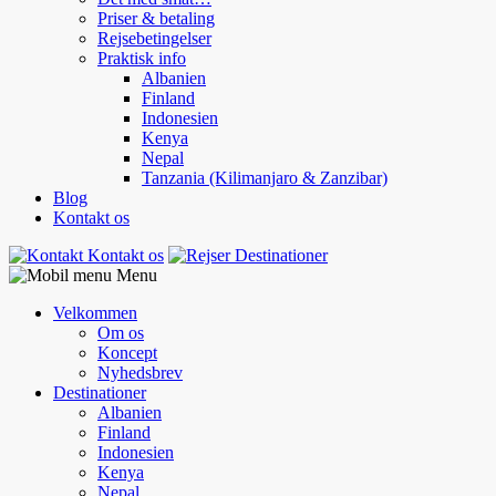
Priser & betaling
Rejsebetingelser
Praktisk info
Albanien
Finland
Indonesien
Kenya
Nepal
Tanzania (Kilimanjaro & Zanzibar)
Blog
Kontakt os
Kontakt os
Destinationer
Menu
Velkommen
Om os
Koncept
Nyhedsbrev
Destinationer
Albanien
Finland
Indonesien
Kenya
Nepal