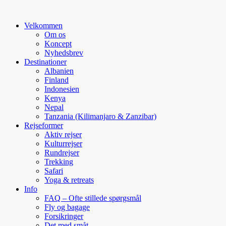
Velkommen
Om os
Koncept
Nyhedsbrev
Destinationer
Albanien
Finland
Indonesien
Kenya
Nepal
Tanzania (Kilimanjaro & Zanzibar)
Rejseformer
Aktiv rejser
Kulturrejser
Rundrejser
Trekking
Safari
Yoga & retreats
Info
FAQ – Ofte stillede spørgsmål
Fly og bagage
Forsikringer
Det med småt…