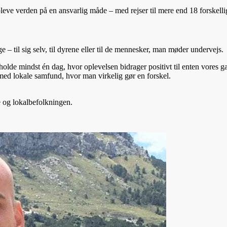
pleve verden på en ansvarlig måde – med rejser til mere end 18 forskell
age – til sig selv, til dyrene eller til de mennesker, man møder undervejs.
ndeholde mindst én dag, hvor oplevelsen bidrager positivt til enten vore
er med lokale samfund, hvor man virkelig gør en forskel.
ne og lokalbefolkningen.