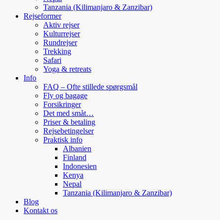
Tanzania (Kilimanjaro & Zanzibar)
Rejseformer
Aktiv rejser
Kulturrejser
Rundrejser
Trekking
Safari
Yoga & retreats
Info
FAQ – Ofte stillede spørgsmål
Fly og bagage
Forsikringer
Det med småt…
Priser & betaling
Rejsebetingelser
Praktisk info
Albanien
Finland
Indonesien
Kenya
Nepal
Tanzania (Kilimanjaro & Zanzibar)
Blog
Kontakt os