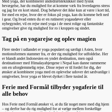
Med yoga, der kombinerer åndedrætsteknikker med fysisk
bevægelse, har du mulighed for at komme væk fra hverdagens stress
og jag for en kort stund. Dog behøver det ikke kun at være i kort tid,
for med en rejse, hvor der er fokus på yoga, kan du komme helt ned
i gear. Og hvad enten du er en rutineret yogaudøver eller
nybegynder, vil en rejse med yoga i de mest rolige og fantastiske
omgivelser give rig mulighed for ro i kroppen og sindet.
Tag på en yogarejse og oplev magien
Flere steder i udlandet er yoga populært og særligt i Asien, hvor
motionsformen stammer fra, er der rig mulighed for udfoldelse. Her
er blandt andet Indonesien en yndet destination, men også
destinationer med Himalayabjergene i Nepal kan danne rammerne
om en uforglemmelig rejse. Disse rejser er til fordel for dig, der
ønsker at kombinere yoga med en oplevelse udover det sædvanlige i
omgivelser, hvor yoga er blevet dyrket i flere tusind år.
Ferie med Formål tilbyder yogaferie til
alle behov
Hos Ferie med Formål ønsker vi, at du får noget mere med dig hjem
– og derfor har du rig mulighed for at vælge mellem forskellige