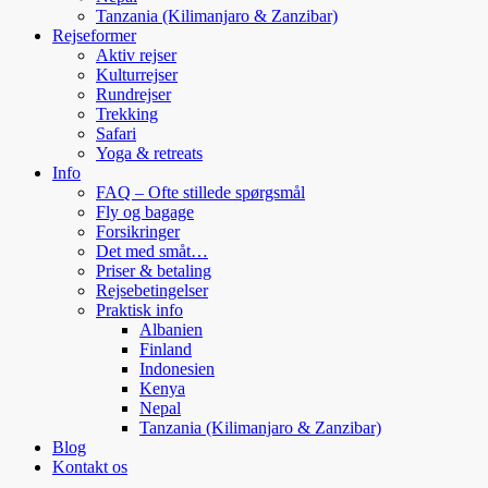
Tanzania (Kilimanjaro & Zanzibar)
Rejseformer
Aktiv rejser
Kulturrejser
Rundrejser
Trekking
Safari
Yoga & retreats
Info
FAQ – Ofte stillede spørgsmål
Fly og bagage
Forsikringer
Det med småt…
Priser & betaling
Rejsebetingelser
Praktisk info
Albanien
Finland
Indonesien
Kenya
Nepal
Tanzania (Kilimanjaro & Zanzibar)
Blog
Kontakt os