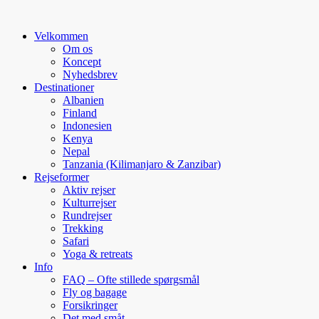
Velkommen
Om os
Koncept
Nyhedsbrev
Destinationer
Albanien
Finland
Indonesien
Kenya
Nepal
Tanzania (Kilimanjaro & Zanzibar)
Rejseformer
Aktiv rejser
Kulturrejser
Rundrejser
Trekking
Safari
Yoga & retreats
Info
FAQ – Ofte stillede spørgsmål
Fly og bagage
Forsikringer
Det med småt…