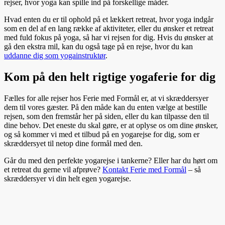
rejser, hvor yoga kan spille ind på forskellige måder.
Hvad enten du er til ophold på et lækkert retreat, hvor yoga indgår
som en del af en lang række af aktiviteter, eller du ønsker et retreat
med fuld fokus på yoga, så har vi rejsen for dig. Hvis du ønsker at
gå den ekstra mil, kan du også tage på en rejse, hvor du kan
uddanne dig som yogainstruktør
.
Kom på den helt rigtige yogaferie for dig
Fælles for alle rejser hos Ferie med Formål er, at vi skræddersyer
dem til vores gæster. På den måde kan du enten vælge at bestille
rejsen, som den fremstår her på siden, eller du kan tilpasse den til
dine behov. Det eneste du skal gøre, er at oplyse os om dine ønsker,
og så kommer vi med et tilbud på en yogarejse for dig, som er
skræddersyet til netop dine formål med den.
Går du med den perfekte yogarejse i tankerne? Eller har du hørt om
et retreat du gerne vil afprøve?
Kontakt Ferie med Formål
– så
skræddersyer vi din helt egen yogarejse.