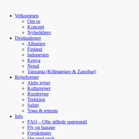
Velkommen
Om os
Koncept
Nyhedsbrev
Destinationer
Albanien
Finland
Indonesien
Kenya
Nepal
Tanzania (Kilimanjaro & Zanzibar)
Rejseformer
Aktiv rejser
Kulturrejser
Rundrejser
Trekking
Safari
Yoga & retreats
Info
FAQ – Ofte stillede spørgsmål
Fly og bagage
Forsikringer
Det med småt…