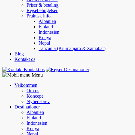
Priser & betaling
Rejsebetingelser
Praktisk info
Albanien
Finland
Indonesien
Kenya
Nepal
Tanzania (Kilimanjaro & Zanzibar)
Blog
Kontakt os
Kontakt os
Destinationer
Menu
Velkommen
Om os
Koncept
Nyhedsbrev
Destinationer
Albanien
Finland
Indonesien
Kenya
Nepal