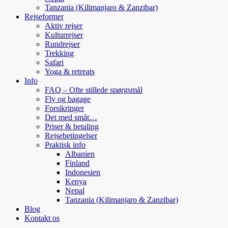
Tanzania (Kilimanjaro & Zanzibar)
Rejseformer
Aktiv rejser
Kulturrejser
Rundrejser
Trekking
Safari
Yoga & retreats
Info
FAQ – Ofte stillede spørgsmål
Fly og bagage
Forsikringer
Det med småt…
Priser & betaling
Rejsebetingelser
Praktisk info
Albanien
Finland
Indonesien
Kenya
Nepal
Tanzania (Kilimanjaro & Zanzibar)
Blog
Kontakt os