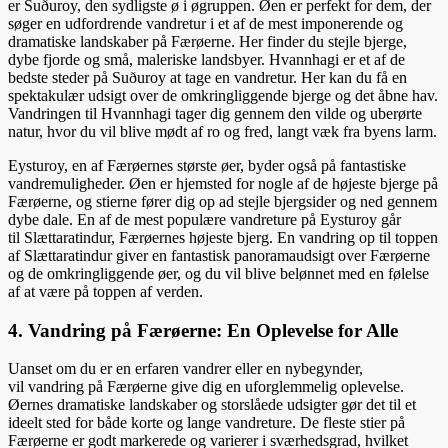
er Suðuroy, den sydligste ø i øgruppen. Øen er perfekt for dem, der
søger en udfordrende vandretur i et af de mest imponerende og
dramatiske landskaber på Færøerne. Her finder du stejle bjerge,
dybe fjorde og små, maleriske landsbyer. Hvannhagi er et af de
bedste steder på Suðuroy at tage en vandretur. Her kan du få en
spektakulær udsigt over de omkringliggende bjerge og det åbne hav.
Vandringen til Hvannhagi tager dig gennem den vilde og uberørte
natur, hvor du vil blive mødt af ro og fred, langt væk fra byens larm.
Eysturoy, en af Færøernes største øer, byder også på fantastiske
vandremuligheder. Øen er hjemsted for nogle af de højeste bjerge på
Færøerne, og stierne fører dig op ad stejle bjergsider og ned gennem
dybe dale. En af de mest populære vandreture på Eysturoy går
til Slættaratindur, Færøernes højeste bjerg. En vandring op til toppen
af Slættaratindur giver en fantastisk panoramaudsigt over Færøerne
og de omkringliggende øer, og du vil blive belønnet med en følelse
af at være på toppen af verden.
4. Vandring på Færøerne: En Oplevelse for Alle
Uanset om du er en erfaren vandrer eller en nybegynder,
vil vandring på Færøerne give dig en uforglemmelig oplevelse.
Øernes dramatiske landskaber og storslåede udsigter gør det til et
ideelt sted for både korte og lange vandreture. De fleste stier på
Færøerne er godt markerede og varierer i sværhedsgrad, hvilket