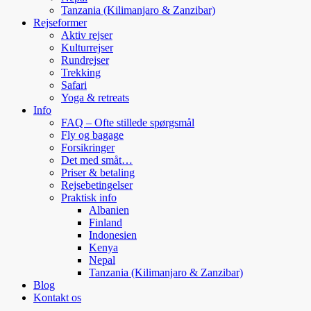
Tanzania (Kilimanjaro & Zanzibar)
Rejseformer
Aktiv rejser
Kulturrejser
Rundrejser
Trekking
Safari
Yoga & retreats
Info
FAQ – Ofte stillede spørgsmål
Fly og bagage
Forsikringer
Det med småt…
Priser & betaling
Rejsebetingelser
Praktisk info
Albanien
Finland
Indonesien
Kenya
Nepal
Tanzania (Kilimanjaro & Zanzibar)
Blog
Kontakt os