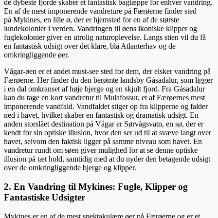
de dybeste fjorde skaber et fantastisk bagtæppe for enhver vandring.
En af de mest imponerende vandreture på Færøerne finder sted
på Mykines, en lille ø, der er hjemsted for en af de største
lundekolonier i verden. Vandringen til øens ikoniske klipper og
fuglekolonier giver en utrolig naturoplevelse. Langs stien vil du få
en fantastisk udsigt over det klare, blå Atlanterhav og de
omkringliggende øer.
Vágar-øen er et andet must-see sted for dem, der elsker vandring på
Færøerne. Her finder du den berømte landsby Gásadalur, som ligger
i en dal omkranset af høje bjerge og en skjult fjord. Fra Gásadalur
kan du tage en kort vandretur til Mulafossur, et af Færøernes mest
imponerende vandfald. Vandfaldet stiger op fra klipperne og falder
ned i havet, hvilket skaber en fantastisk og dramatisk udsigt. En
anden storslået destination på Vágar er Sørvágsvatn, en sø, der er
kendt for sin optiske illusion, hvor den ser ud til at svæve langt over
havet, selvom den faktisk ligger på samme niveau som havet. En
vandretur rundt om søen giver mulighed for at se denne optiske
illusion på tæt hold, samtidig med at du nyder den betagende udsigt
over de omkringliggende bjerge og klipper.
2. En Vandring til Mykines: Fugle, Klipper og
Fantastiske Udsigter
Mykines er en af de mest spektakulære øer på Færøerne og er et