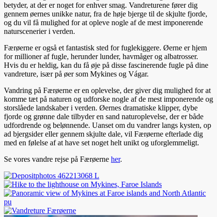
betyder, at der er noget for enhver smag. Vandreturene fører dig
gennem øernes unikke natur, fra de høje bjerge til de skjulte fjorde,
og du vil få mulighed for at opleve nogle af de mest imponerende
naturscenerier i verden.
Færøerne er også et fantastisk sted for fuglekiggere. Øerne er hjem
for millioner af fugle, herunder lunder, havmåger og albatrosser.
Hvis du er heldig, kan du få øje på disse fascinerende fugle på dine
vandreture, især på øer som Mykines og Vágar.
Vandring på Færøerne er en oplevelse, der giver dig mulighed for at
komme tæt på naturen og udforske nogle af de mest imponerende og
storslåede landskaber i verden. Øernes dramatiske klipper, dybe
fjorde og grønne dale tilbyder en sand naturoplevelse, der er både
udfordrende og belønnende. Uanset om du vandrer langs kysten, op
ad bjergsider eller gennem skjulte dale, vil Færøerne efterlade dig
med en følelse af at have set noget helt unikt og uforglemmeligt.
Se vores vandre rejse på Færøerne
her
.