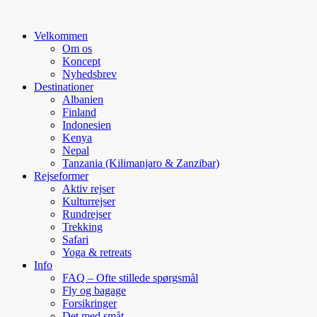
Velkommen
Om os
Koncept
Nyhedsbrev
Destinationer
Albanien
Finland
Indonesien
Kenya
Nepal
Tanzania (Kilimanjaro & Zanzibar)
Rejseformer
Aktiv rejser
Kulturrejser
Rundrejser
Trekking
Safari
Yoga & retreats
Info
FAQ – Ofte stillede spørgsmål
Fly og bagage
Forsikringer
Det med småt…