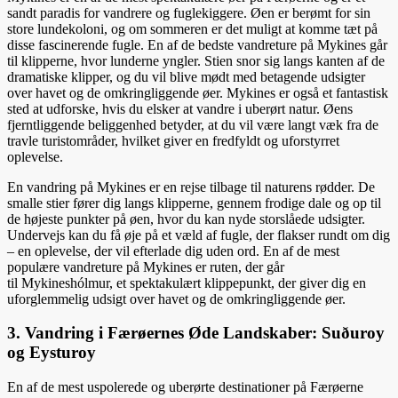
sandt paradis for vandrere og fuglekiggere. Øen er berømt for sin
store lundekoloni, og om sommeren er det muligt at komme tæt på
disse fascinerende fugle. En af de bedste vandreture på Mykines går
til klipperne, hvor lunderne yngler. Stien snor sig langs kanten af de
dramatiske klipper, og du vil blive mødt med betagende udsigter
over havet og de omkringliggende øer. Mykines er også et fantastisk
sted at udforske, hvis du elsker at vandre i uberørt natur. Øens
fjerntliggende beliggenhed betyder, at du vil være langt væk fra de
travle turistområder, hvilket giver en fredfyldt og uforstyrret
oplevelse.
En vandring på Mykines er en rejse tilbage til naturens rødder. De
smalle stier fører dig langs klipperne, gennem frodige dale og op til
de højeste punkter på øen, hvor du kan nyde storslåede udsigter.
Undervejs kan du få øje på et væld af fugle, der flakser rundt om dig
– en oplevelse, der vil efterlade dig uden ord. En af de mest
populære vandreture på Mykines er ruten, der går
til Mykineshólmur, et spektakulært klippepunkt, der giver dig en
uforglemmelig udsigt over havet og de omkringliggende øer.
3. Vandring i Færøernes Øde Landskaber: Suðuroy
og Eysturoy
En af de mest uspolerede og uberørte destinationer på Færøerne