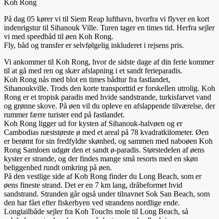
Koh Rong
På dag 05 kører vi til Siem Reap lufthavn, hvorfra vi flyver en kort
indenrigstur til Sihanouk Ville. Turen tager en times tid. Herfra sejler
vi med speedbåd til øen Koh Rong.
Fly, båd og transfer er selvfølgelig inkluderet i rejsens pris.
Vi ankommer til Koh Rong, hvor de sidste dage af din ferie kommer
til at gå med ren og skær afslapning i et sandt ferieparadis.
Koh Rong nås med blot en times bådtur fra fastlandet,
Sihanoukville. Trods den korte transporttid er forskellen utrolig. Koh
Rong er et tropisk paradis med hvide sandstrande, turkisfarvet vand
og grønne skove. På øen vil du opleve en afslappende tilværelse, der
rummer færre turister end på fastlandet.
Koh Rong ligger ud for kysten af Sihanouk-halvøen og er
Cambodias næststørste ø med et areal på 78 kvadratkilometer. Øen
er berømt for sin fredfyldte skønhed, og sammen med naboøen Koh
Rong Samloen udgør den et sandt ø-paradis. Størstedelen af øens
kyster er strande, og der findes mange små resorts med en skøn
beliggenhed rundt omkring på øen.
På den vestlige side af Koh Rong finder du Long Beach, som er
øens fineste strand. Det er en 7 km lang, dråbeformet hvid
sandstrand. Stranden går også under tilnavnet Sok San Beach, som
den har fået efter fiskerbyen ved strandens nordlige ende.
Longtailbåde sejler fra Koh Touchs mole til Long Beach, så