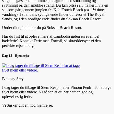
solglade gæster kan komme på dagture med solbadning og
svømning på den smukke strand. Du kan også selv gå hertil via en
sti, som går gennem junglen fra Koh Touch Beach (ca. 1½ times
vandring). I strandens sydlige ende finder du resortet The Royal
Sands, og i den nordlige ende finder du Soksan Beach Resort.
Under dit ophold bor du på Soksan Beach Resort.
Har du lyst til at opleve mere af Cambodia inden en eventuel
badeferie? Kontakt Ferie med Formål, så skræddersyer vi den
perfekte rejse til dig.
Dag 15 - Hjemrejse
Banteay Srey
I dag tager du tilbage til Siem Reap – eller Phnom Penh – for at tage
flyet hjem eller videre. Vi håber, at du har haft en god og
oplevelsesrig ferie.
Vi ønsker dig en god hjemrejse.