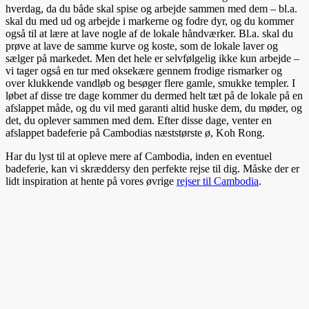
hverdag, da du både skal spise og arbejde sammen med dem – bl.a.
skal du med ud og arbejde i markerne og fodre dyr, og du kommer
også til at lære at lave nogle af de lokale håndværker. Bl.a. skal du
prøve at lave de samme kurve og koste, som de lokale laver og
sælger på markedet. Men det hele er selvfølgelig ikke kun arbejde –
vi tager også en tur med oksekære gennem frodige rismarker og
over klukkende vandløb og besøger flere gamle, smukke templer. I
løbet af disse tre dage kommer du dermed helt tæt på de lokale på en
afslappet måde, og du vil med garanti altid huske dem, du møder, og
det, du oplever sammen med dem. Efter disse dage, venter en
afslappet badeferie på Cambodias næststørste ø, Koh Rong.
Har du lyst til at opleve mere af Cambodia, inden en eventuel
badeferie, kan vi skræddersy den perfekte rejse til dig. Måske der er
lidt inspiration at hente på vores øvrige
rejser til Cambodia
.