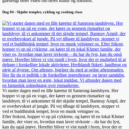
glædeligt deler viden om deres kultur og tradition.
Dag 04 - Skjulte templer, cykling og cooking class
Vi starter dagen med en lille køretur til Samrong-landsbyen. Her
hopper vi op på en vogn, der kører os gennem rismarker og
landsbyer, til vi ankommer til det skjulte tempel, Banteay Ampil, der
er overbevokset af jungle. På vej tilbage til landsbyen, stopper vi
ved et buddhistisk tempel, hvor en munk velsigner os.
Efter frokost, hopper vi op på cyklerne, og kører til en lokal Khmer
familie, der viser os, hvordan man laver sivkoste – du har du lyst,
kan du også prøve. Herefter bliver vi vist rundt i byen, hvor der er