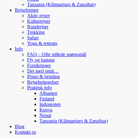
Tanzania (Kilimanjaro & Zanzibar)
Rejseformer
Aktiv rejser
Kulturrejser
Rundrejser
Trekking
Safari
Yoga & retreats
Info
FAQ – Ofte stillede spørgsmål
Fly og bagage
Forsikringer
Det med småt…
Priser & betaling
Rejsebetingelser
Praktisk info
Albanien
Finland
Indonesien
Kenya
Nepal
Tanzania (Kilimanjaro & Zanzibar)
Blog
Kontakt os