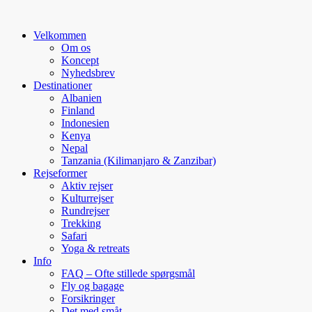
Velkommen
Om os
Koncept
Nyhedsbrev
Destinationer
Albanien
Finland
Indonesien
Kenya
Nepal
Tanzania (Kilimanjaro & Zanzibar)
Rejseformer
Aktiv rejser
Kulturrejser
Rundrejser
Trekking
Safari
Yoga & retreats
Info
FAQ – Ofte stillede spørgsmål
Fly og bagage
Forsikringer
Det med småt…