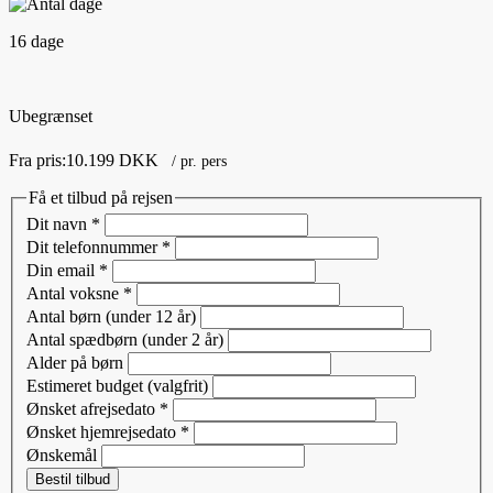
16 dage
Ubegrænset
Fra pris:
10.199 DKK
/ pr. pers
Få et tilbud på rejsen
Dit navn
*
Dit telefonnummer
*
Din email
*
Antal voksne
*
Antal børn (under 12 år)
Antal spædbørn (under 2 år)
Alder på børn
Estimeret budget (valgfrit)
Ønsket afrejsedato
*
Ønsket hjemrejsedato
*
Ønskemål
Bestil tilbud