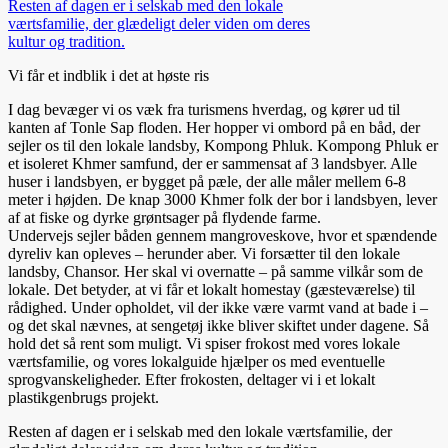
Vi får et indblik i det at høste ris
I dag bevæger vi os væk fra turismens hverdag, og kører ud til
kanten af Tonle Sap floden. Her hopper vi ombord på en båd, der
sejler os til den lokale landsby, Kompong Phluk. Kompong Phluk er
et isoleret Khmer samfund, der er sammensat af 3 landsbyer. Alle
huser i landsbyen, er bygget på pæle, der alle måler mellem 6-8
meter i højden. De knap 3000 Khmer folk der bor i landsbyen, lever
af at fiske og dyrke grøntsager på flydende farme.
Undervejs sejler båden gennem mangroveskove, hvor et spændende
dyreliv kan opleves – herunder aber. Vi forsætter til den lokale
landsby, Chansor. Her skal vi overnatte – på samme vilkår som de
lokale. Det betyder, at vi får et lokalt homestay (gæsteværelse) til
rådighed. Under opholdet, vil der ikke være varmt vand at bade i –
og det skal nævnes, at sengetøj ikke bliver skiftet under dagene. Så
hold det så rent som muligt. Vi spiser frokost med vores lokale
værtsfamilie, og vores lokalguide hjælper os med eventuelle
sprogvanskeligheder. Efter frokosten, deltager vi i et lokalt
plastikgenbrugs projekt.
Resten af dagen er i selskab med den lokale værtsfamilie, der