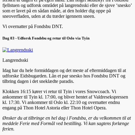
fjellstuen og udforsk området på langrendsski eller de sjove ‘snesko’
som er lavet på en sådan måde, at den holder dig oppe på
sneoverfladen, uden at du træder igennem sneen.
Vi overnatter på Fondsbu DNT.
Dag 03 - Udforsk Fondsbu og retur til Oslo via Tyin
Langrendsski
Idag har du hele formiddagen og det meste af eftermiddagen til at
udforske Eidsbugarden. Lån et par snesko hos Fondsbu DNT og
tilbring dagen i det sneklædte paradis.
Klokken 16:15 kører vi retur til Tyin i vores Snowcoach. Vi
ankommer til Tyin kl. 17:00, og bliver hentet af Valdresekspressen
kl. 17:30. Vi ankommer til Oslo kl. 22:10 og overnatter endnu
engang på Thon Hotel Astoria eller Thon Hotel Opera.
Ønsker du at tilbringe en hel dag i Fondsbu, er du velkommen til at
meddele Ferie med Formål ved bestilling. Vi kan sagtens forlænge
ferien.