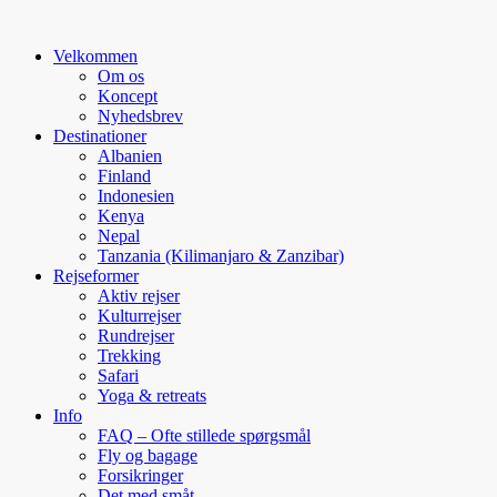
Velkommen
Om os
Koncept
Nyhedsbrev
Destinationer
Albanien
Finland
Indonesien
Kenya
Nepal
Tanzania (Kilimanjaro & Zanzibar)
Rejseformer
Aktiv rejser
Kulturrejser
Rundrejser
Trekking
Safari
Yoga & retreats
Info
FAQ – Ofte stillede spørgsmål
Fly og bagage
Forsikringer
Det med småt…