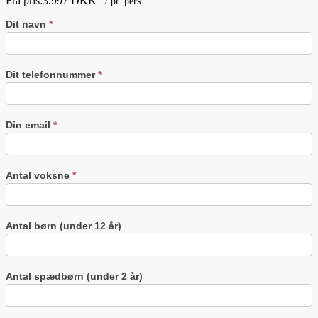
Fra pris:
3.997 DKK
/ pr. pers
Få
Dit navn
*
et
tilbud
på
rejsen
Dit telefonnummer
*
Din email
*
Antal voksne
*
Antal børn (under 12 år)
Antal spædbørn (under 2 år)