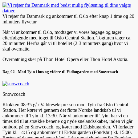
Vi rejser fra Danmark og ankommer til Oslo efter knap 1 time og 20
minutters flyvetur.
Når vi ankommer til Oslo, modtager vi vores bagage og tager
efterfølgende med toget til Oslo Central Station. Togturen tager ca.
20 minutter. Herfra går vi til hotellet (2-3 minutters gang) hvor vi
skal overnatte.
Overnatning sker på Thon Hotel Opera eller Thon Hotel Astoria.
Dag 02 - Mod Tyin i bus og videre til Eidbugarden med Snowcoach
Snowcoach
Klokken 08:35 går Valdresekspressen mod Tyin fra Oslo Central
Station. Her kører vi gennem det flotte Norske landskab til vi
ankommer til Tyin kl. 13:30. Når vi ankommer til Tyin, har vi en
times tid til at strække benene og nyde snelandsskabet, inden vi går
ombord på en Snowcoach, og kører mod Eidsbugarden. Vi forlader
Tyin kl. 14:15 og ankommer til Eidsbugarden (Fondsbu) kl. 15:00.
Resten af dagen er på egen hånd. Lån noget skiudstyr fra Fondsbu