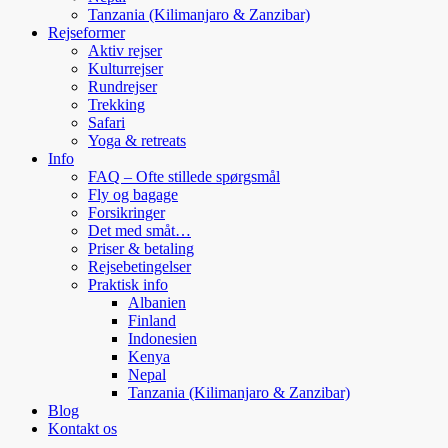
Tanzania (Kilimanjaro & Zanzibar)
Rejseformer
Aktiv rejser
Kulturrejser
Rundrejser
Trekking
Safari
Yoga & retreats
Info
FAQ – Ofte stillede spørgsmål
Fly og bagage
Forsikringer
Det med småt…
Priser & betaling
Rejsebetingelser
Praktisk info
Albanien
Finland
Indonesien
Kenya
Nepal
Tanzania (Kilimanjaro & Zanzibar)
Blog
Kontakt os