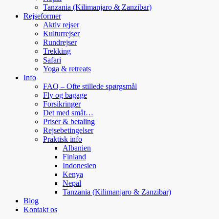
Tanzania (Kilimanjaro & Zanzibar)
Rejseformer
Aktiv rejser
Kulturrejser
Rundrejser
Trekking
Safari
Yoga & retreats
Info
FAQ – Ofte stillede spørgsmål
Fly og bagage
Forsikringer
Det med småt…
Priser & betaling
Rejsebetingelser
Praktisk info
Albanien
Finland
Indonesien
Kenya
Nepal
Tanzania (Kilimanjaro & Zanzibar)
Blog
Kontakt os