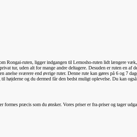
om Rongai-ruten, ligger indgangen til Lemosho-ruten lidt længere væk, h
vat tur, uden alt for mange andre deltagere. Desuden er ruten en af de 
n anelse sværere end øvrige ruter. Denne rute kan gøres på 6 og 7 dage.
 til højderne og du dermed får den bedst muligt oplevelse. Du kan også
er formes præcis som du ønsker. Vores priser er fra-priser og tager ud