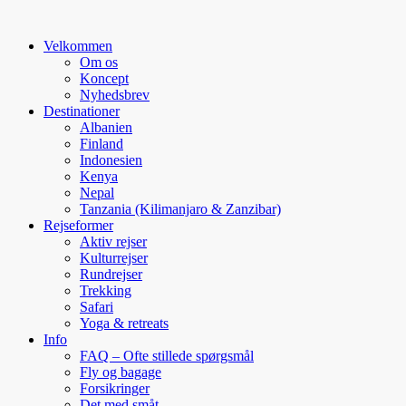
Velkommen
Om os
Koncept
Nyhedsbrev
Destinationer
Albanien
Finland
Indonesien
Kenya
Nepal
Tanzania (Kilimanjaro & Zanzibar)
Rejseformer
Aktiv rejser
Kulturrejser
Rundrejser
Trekking
Safari
Yoga & retreats
Info
FAQ – Ofte stillede spørgsmål
Fly og bagage
Forsikringer
Det med småt…