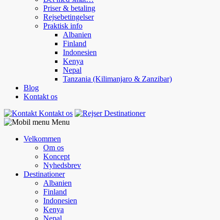
Priser & betaling
Rejsebetingelser
Praktisk info
Albanien
Finland
Indonesien
Kenya
Nepal
Tanzania (Kilimanjaro & Zanzibar)
Blog
Kontakt os
Kontakt os
Destinationer
Menu
Velkommen
Om os
Koncept
Nyhedsbrev
Destinationer
Albanien
Finland
Indonesien
Kenya
Nepal