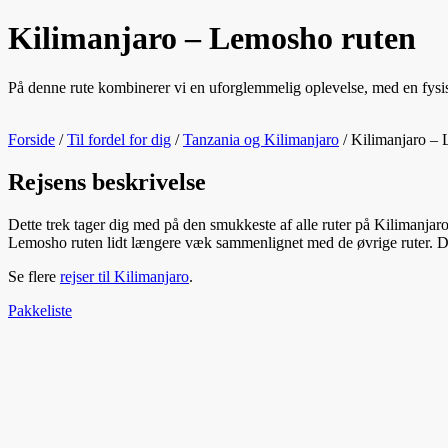
Kilimanjaro – Lemosho ruten
På denne rute kombinerer vi en uforglemmelig oplevelse, med en fysisk a
Forside
/
Til fordel for dig
/
Tanzania og Kilimanjaro
/
Kilimanjaro – 
Rejsens beskrivelse
Dette trek tager dig med på den smukkeste af alle ruter på Kilimanjar
Lemosho ruten lidt længere væk sammenlignet med de øvrige ruter. Det
Se flere
rejser til Kilimanjaro
.
Pakkeliste