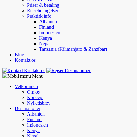
Priser & betaling
Rejsebetingelser
Praktisk info
Albanien
Finland
Indonesien
Kenya
Nepal
Tanzania (Kilimanjaro & Zanzibar)
Blog
Kontakt os
Kontakt os
Destinationer
Menu
Velkommen
Om os
Koncept
Nyhedsbrev
Destinationer
Albanien
Finland
Indonesien
Kenya
Nepal