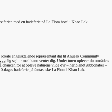
esafarien med en badeferie på La Flora hotel i Khao Lak.
res lokale engelsktalende repræsentant dig til Anueak Community
hyggelig sejltur med kano venter dig. Under turen oplever du områdets
gså chancen for at opleve naturens vilde dyr – heriblandt gibbonaber –
en 10-dages badeferie på fantastiske La Flora i Khao Lak.