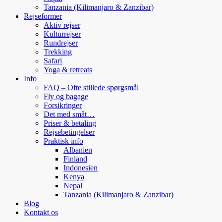
Tanzania (Kilimanjaro & Zanzibar)
Rejseformer
Aktiv rejser
Kulturrejser
Rundrejser
Trekking
Safari
Yoga & retreats
Info
FAQ – Ofte stillede spørgsmål
Fly og bagage
Forsikringer
Det med småt…
Priser & betaling
Rejsebetingelser
Praktisk info
Albanien
Finland
Indonesien
Kenya
Nepal
Tanzania (Kilimanjaro & Zanzibar)
Blog
Kontakt os