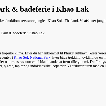
ark & badeferie i Khao Lak
vadratkilometers store jungle i Khao Sok, Thailand. Vi afslutter jungl
 Park & badeferie i Khao Lak
ands tropiske klima. Efter du har ankommet til Phuket lufthavn, kører vo
 eventyr i
Khao Sok National Park
, hvor både trekking, cykling og en 
nder naturrens ressourcer, til blandt andet at fremstille gummi. Du får o
nter, bjørne, tapirer og indokinesiske leoparder. Vi afslutter turen med 