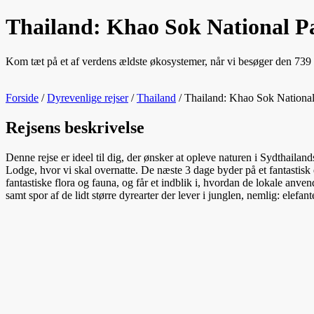
Thailand: Khao Sok National P
Kom tæt på et af verdens ældste økosystemer, når vi besøger den 739 k
Forside
/
Dyrevenlige rejser
/
Thailand
/
Thailand: Khao Sok National
Rejsens beskrivelse
Denne rejse er ideel til dig, der ønsker at opleve naturen i Sydthail
Lodge, hvor vi skal overnatte. De næste 3 dage byder på et fantastisk
fantastiske flora og fauna, og får et indblik i, hvordan de lokale anve
samt spor af de lidt større dyrearter der lever i junglen, nemlig: elefa