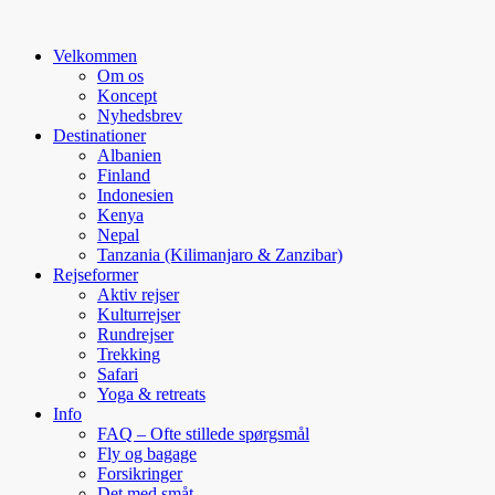
Velkommen
Om os
Koncept
Nyhedsbrev
Destinationer
Albanien
Finland
Indonesien
Kenya
Nepal
Tanzania (Kilimanjaro & Zanzibar)
Rejseformer
Aktiv rejser
Kulturrejser
Rundrejser
Trekking
Safari
Yoga & retreats
Info
FAQ – Ofte stillede spørgsmål
Fly og bagage
Forsikringer
Det med småt…