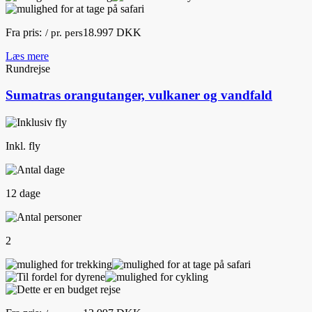
Fra pris:
18.997 DKK
/ pr. pers
Læs mere
Rundrejse
Sumatras orangutanger, vulkaner og vandfald
Inkl. fly
12 dage
2