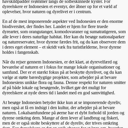
havskildpadder svømmer langs de solbeskinnede kyster. For
dyreelskere er Indonesien et eventyr, der åbner op for et væld af
oplevelser, hvor naturen og dyrelivet er i centrum.
En af de mest imponerende aspekter ved Indonesien er den enorme
biodiversitet, der findes her. Landet er hjem for flere truede
dyrearter, som orangutanger, komodovaraner og sumatratigeren, som
alle lever i deres naturlige habitat. Her kan du besøge nationalparker
og naturreservater, hvor dyrene færdes frit, og du kan observere dem
i deres eget element – et skridt væk fra turistfælderne, hvor dyrene
holdes i fangenskab.
Når du rejser gennem Indonesien, er det klart, at dyrevelfærd og
bevarelse af naturen er i fokus for mange lokale organisationer og
samfund. Der er et stærkt fokus på at beskytte dyrelivet, og du kan
vælge at støtte bæredygtige projekter, som arbejder på at bevare
Indonesiens unikke flora og fauna. Denne respekt for naturen smitter
af på både lokale og besøgende, hvilket gør det muligt for
dyreelskere at nyde deres tid i landet med en god samvittighed.
At besøge Indonesien betyder ikke kun at se imponerende dyreliv,
men også at få en indsigt i den kultur, der arbejder på at bevare
naturen. Lokalsamfundene på øerne har et dybt forhold til jorden og
dyrene omkring dem. Mange af dem lever af landbrug og fiskeri,
men de er også stolte beskyttere af de dyreliv, der trives omkring