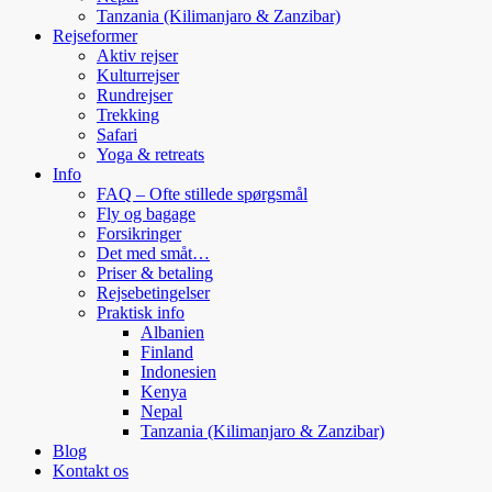
Tanzania (Kilimanjaro & Zanzibar)
Rejseformer
Aktiv rejser
Kulturrejser
Rundrejser
Trekking
Safari
Yoga & retreats
Info
FAQ – Ofte stillede spørgsmål
Fly og bagage
Forsikringer
Det med småt…
Priser & betaling
Rejsebetingelser
Praktisk info
Albanien
Finland
Indonesien
Kenya
Nepal
Tanzania (Kilimanjaro & Zanzibar)
Blog
Kontakt os