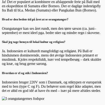
Ja! Det er populært at kombinere en afslappende ferie på Bali med
en ekspedition til Sumatra eller Borneo. Der er daglige indenrigsfly
fra Bali til bl.a. Medan (Sumatra) eller Pangkalan Bun (Borneo).
Hvad er den bedste tid på året at se orangutanger?
Orangutanger kan ses året rundt, men den tørre sæson (ca. juni–
september) er mest ideel pga. bedre stier og mindre regn i skovene.
Skal jeg tage hensyn til lokal kultur og religion?
Ja. Indonesien er kulturelt mangfoldigt og religiøst. På Bali er
hinduismen dominerende, mens det øvrige Indonesien primært er
muslimsk. Kjoles respektfuldt, især ved tempelbesøg – dæk skuldre
og knæ, og brug gerne sarong.
Hvordan er el og stik i Indonesien?
Indonesien bruger 220V som i Danmark, og stiktypen er europæisk
med to ben (type C og F). Du behøver som regel ikke adapter, men
det er altid en god idé at have én med – især på mere afsides steder.