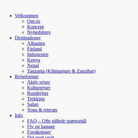
Velkommen
Om os
Koncept
Nyhedsbrev
Destinationer
Albanien
Finland
Indonesien
Kenya
Nepal
Tanzania (Kilimanjaro & Zanzibar)
Rejseformer
Aktiv rejser
Kulturrejser
Rundrejser
Trekking
Safari
Yoga & retreats
Info
FAQ – Ofte stillede spørgsmål
Fly og bagage
Forsikringer
Det med småt…