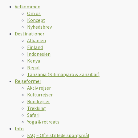
Velkommen
Om os
Koncept
Nyhedsbrev
Destinationer
Albanien
Finland
Indonesien
Kenya
Nepal
Tanzania (Kilimanjaro & Zanzibar)
Rejseformer
Aktiv rejser
Kulturrejser
Rundrejser
Trekking
Safari
Yoga & retreats
Info
FAQ – Ofte stillede spørgsmål