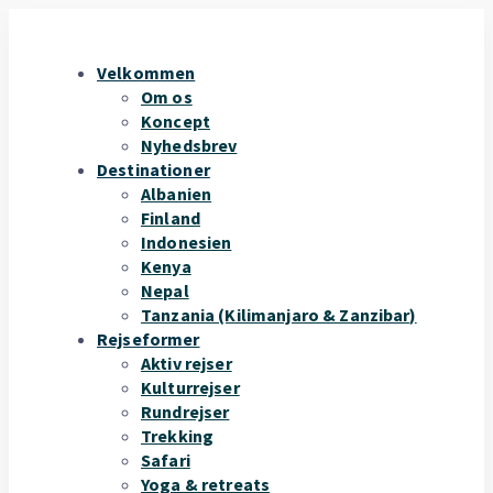
Velkommen
Om os
Koncept
Nyhedsbrev
Destinationer
Albanien
Finland
Indonesien
Kenya
Nepal
Tanzania (Kilimanjaro & Zanzibar)
Rejseformer
Aktiv rejser
Kulturrejser
Rundrejser
Trekking
Safari
Yoga & retreats