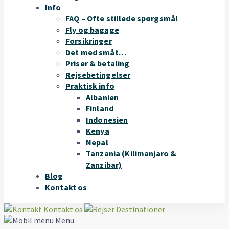
Info
FAQ – Ofte stillede spørgsmål
Fly og bagage
Forsikringer
Det med småt…
Priser & betaling
Rejsebetingelser
Praktisk info
Albanien
Finland
Indonesien
Kenya
Nepal
Tanzania (Kilimanjaro &
Zanzibar)
Blog
Kontakt os
Kontakt os
Destinationer
Menu