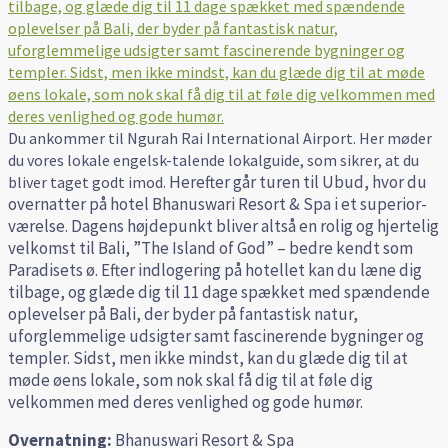
Du ankommer til Ngurah Rai International Airport. Her møder
du vores lokale engelsk-talende lokalguide, som sikrer, at du
Herefter går turen til Ubud, hvor du
bliver taget godt imod.
overnatter på hotel Bhanuswari
Resort & Spa i et superior-
værelse.
Dagens højdepunkt bliver altså en rolig og hjertelig
velkomst til Bali, ”The Island of God” – bedre kendt som
Paradisets ø.
Efter indlogering på hotellet kan du læne dig
tilbage, og glæde dig til 11 dage spækket med spændende
oplevelser på Bali, der byder på fantastisk natur,
uforglemmelige udsigter samt fascinerende bygninger og
templer.
Sidst, men ikke mindst, kan du glæde dig til at
møde øens lokale, som nok skal få dig til at føle dig
velkommen med deres venlighed og gode humør.
Overnatning:
Bhanuswari Resort & Spa