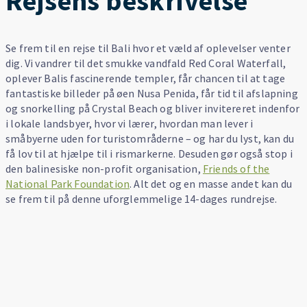
Rejsens beskrivelse
Se frem til en rejse til Bali hvor et væld af oplevelser venter
dig. Vi vandrer til det smukke vandfald Red Coral Waterfall,
oplever Balis fascinerende templer, får chancen til at tage
fantastiske billeder på øen Nusa Penida, får tid til afslapning
og snorkelling på Crystal Beach og bliver invitereret indenfor
i lokale landsbyer, hvor vi lærer, hvordan man lever i
småbyerne uden for turistområderne – og har du lyst, kan du
få lov til at hjælpe til i rismarkerne. Desuden gør også stop i
den balinesiske non-profit organisation,
Friends of the
National Park Foundation
. Alt det og en masse andet kan du
se frem til på denne uforglemmelige 14-dages rundrejse.