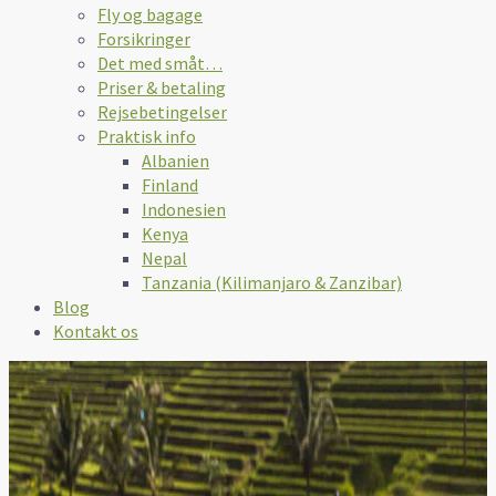
Fly og bagage
Forsikringer
Det med småt…
Priser & betaling
Rejsebetingelser
Praktisk info
Albanien
Finland
Indonesien
Kenya
Nepal
Tanzania (Kilimanjaro & Zanzibar)
Blog
Kontakt os