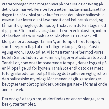
Vi starter dagen med morgenmad på hotellet og et besøg på
det lokale marked. Herefter fortsætter madlavningskurset fra
dagen før, når vi skal prøve kræfter med det lokale balinesiske
Her lærer du at lave traditionel balinesisk mad, og
køkken.
får samtidig nogle gode tips og tricks, som du kan tage med
dig hjem.
Efter madlavningskurset nyder vi frokosten, inden
vi checker ud fra Rumah Desa.
Klokken 13:00 kører vi til
Mengwi for at besøge Taman Ayun Templet – et tempel,
som blev grundlagt af den tidligere konge, Kong I Gusti
Agung Anon, i 1600-tallet. Vi fortsætter herefter mod vores
hotel i Sanur.
Inden vi ankommer, tager vi et sidste stop ved
Tanah Lot, som er et imponerende tempel, der er bygget på
en klippe
lige ud for kysten.
Tanah Lot er til dato det mest
foto-graferede tempel på Bali, og det spiller en vigtig rolle i
den balinesiske mytologi. Man mener, at giftige søslanger
bevogter templet og holder ubudne gæster – i form af onde
ånder – væk.
Der er også et sagn om, at der findes en enorm slange, som
beskytter templet.