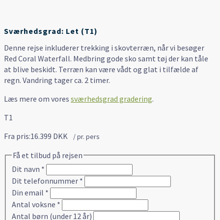
Sværhedsgrad: Let (T1)
Denne rejse inkluderer trekking i skovterræn, når vi besøger
Red Coral Waterfall. Medbring gode sko samt tøj der kan tåle
at blive beskidt. Terræn kan være vådt og glat i tilfælde af
regn. Vandring tager ca. 2 timer.
Læs mere om vores
sværhedsgrad gradering
.
T1
Fra pris:
16.399 DKK
/ pr. pers
Få et tilbud på rejsen
Dit navn
*
Dit telefonnummer
*
Din email
*
Antal voksne
*
Antal børn (under 12 år)