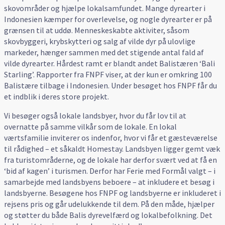
skovområder og hjælpe lokalsamfundet. Mange dyrearter i
Indonesien kæmper for overlevelse, og nogle dyrearter er på
grænsen til at uddø. Menneskeskabte aktiviter, såsom
skovbyggeri, krybskytteri og salg af vilde dyr på ulovlige
markeder, hænger sammen med det stigende antal fald af
vilde dyrearter. Hårdest ramt er blandt andet Balistæren ‘Bali
Starling’. Rapporter fra FNPF viser, at der kun er omkring 100
Balistære tilbage i Indonesien. Under besøget hos FNPF får du
et indblik i deres store projekt.
Vi besøger også lokale landsbyer, hvor du får lov til at
overnatte på samme vilkår som de lokale. En lokal
værtsfamilie inviterer os indenfor, hvor vi får et gæsteværelse
til rådighed – et såkaldt Homestay. Landsbyen ligger gemt væk
fra turistområderne, og de lokale har derfor svært ved at få en
‘bid af kagen’ i turismen. Derfor har Ferie med Formål valgt – i
samarbejde med landsbyens beboere – at inkludere et besøg i
landsbyerne. Besøgene hos FNPF og landsbyerne er inkluderet i
rejsens pris og går udelukkende til dem. På den måde, hjælper
og støtter du både Balis dyrevelfærd og lokalbefolkning. Det