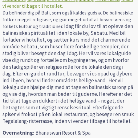
Du befinder dig på Bali, som også kaldes guds ø. De balinesiske
folk er meget religiøse, og gør meget ud af at bevare øens og
Idag får du lov til at opleve den
folkets kultur og traditioner.
balinesiske spiritualitet i den lokale by, Sebatu.
Med bil
forlader vi hotellet, og sætter kurs mod det charmerende
område Sebatu, som huser flere forskellige templer, der
stadig bliver besøgt den dag i dag.
Her vil vores lokalguide
vise dig rundt og fortælle om bygningerne, og om hvorfor
de stadig spiller en religiøs rolle for de lokale den dag i
dag.
Efter en guidet rundtur, bevæger vi os opad og dybere
ind i byen, hvor vi finder områdets hellige vand.
Her vil
lokalguiden hjælpe dig med at tage en balinesisk sarong på
og vise dig, hvordan man beder til guderne.
Herefter er det
tid til at tage en dukkert i det hellige vand – noget, der
betragtes som et vigtigt renselsesritual.
Efterfølgende
spiser vi frokost på en lokal restaurant, og besøger en smuk
Tegalalang-risterrasse, inden vi vender tilbage til hotellet.
Overnatning:
Bhanuswari Resort & Spa