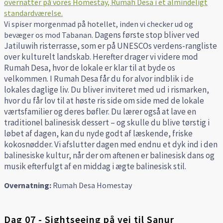
Vi spiser morgenmad på hotellet, inden vi checker ud og
Dagens første stop bliver ved
bevæger os mod Tabanan.
Jatiluwih risterrasse, som er på UNESCOs verdens-rangliste
over kulturelt landskab.
Herefter drager vi videre mod
Rumah Desa, hvor de lokale er klar til at byde os
velkommen.
I Rumah Desa får du for alvor indblik i de
lokales daglige liv. Du bliver inviteret med ud i rismarken,
hvor du får lov til at høste ris side om side med de lokale
værtsfamilier og deres bøfler.
Du lærer også at lave en
traditionel balinesisk dessert – og skulle du blive tørstig i
løbet af dagen, kan du nyde godt af læskende, friske
kokosnødder.
Vi afslutter dagen med endnu et dyk ind i den
balinesiske kultur, når der om aftenen er balinesisk dans og
musik efterfulgt af en middag i ægte balinesisk stil.
Overnatning:
Rumah Desa Homestay
Dag 07 - Sightseeing på vej til Sanur