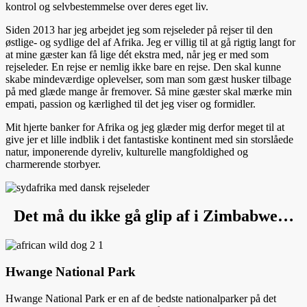
kontrol og selvbestemmelse over deres eget liv.
Siden 2013 har jeg arbejdet jeg som rejseleder på rejser til den
østlige- og sydlige del af Afrika. Jeg er villig til at gå rigtig langt for
at mine gæster kan få lige dét ekstra med, når jeg er med som
rejseleder. En rejse er nemlig ikke bare en rejse. Den skal kunne
skabe mindeværdige oplevelser, som man som gæst husker tilbage
på med glæde mange år fremover. Så mine gæster skal mærke min
empati, passion og kærlighed til det jeg viser og formidler.
Mit hjerte banker for Afrika og jeg glæder mig derfor meget til at
give jer et lille indblik i det fantastiske kontinent med sin storslåede
natur, imponerende dyreliv, kulturelle mangfoldighed og
charmerende storbyer.
Det må du ikke gå glip af i Zimbabwe…
Hwange National Park
Hwange National Park er en af de bedste nationalparker på det