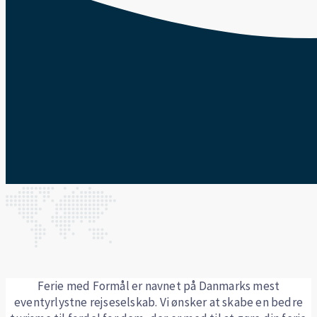
Ferie med Formål er navnet på Danmarks mest
eventyrlystne rejseselskab. Vi ønsker at skabe en bedre