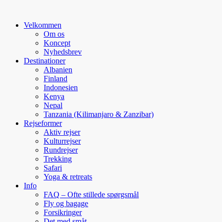
Velkommen
Om os
Koncept
Nyhedsbrev
Destinationer
Albanien
Finland
Indonesien
Kenya
Nepal
Tanzania (Kilimanjaro & Zanzibar)
Rejseformer
Aktiv rejser
Kulturrejser
Rundrejser
Trekking
Safari
Yoga & retreats
Info
FAQ – Ofte stillede spørgsmål
Fly og bagage
Forsikringer
Det med småt…