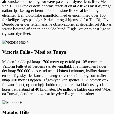
afrikanske kontinent og bør være på enhver dyreelskers liste. Med
sine 15.000 km² er dette enorme reservat en af Afrikas mest dyrerige
nationalparker og er berømt for sine store flokke af bøfler og
elefanter. Den biologiske mangfoldighed er enorm med over 100
forskellige slags pattedyr. Parken er også hjemsted for The Big Five.
Derudover er der regelmæssige observationer af geparder og Afrikas
største bestand af den truede vilde hund. Fuglelivet er mindst lige så
rigt som dyrelivet.
Victoria Falls - 'Mosi oa Tunya'
Med en bredde på knap 1700 meter og et fald på 108 meter, er
Victoria Falls et af verdens største vandfald. I regnsæsonen falder
der knap 500.000 tons vand ned i kløften i minuttet, hvilket danner
en stor tågesky, der konstant hænger over området, og som måler
knap 400 meter i højden. Tågeskyen kan spottes 50 kilometer væk
fra vandfaldet, og den høje buldren og torden fra kløftens dyb kan
høres i en afstand af 40 kilometer. De indfødte kalder området ‘Mosi
oa Tunya’, der direkte oversat betyder: Røgen der tordner.
Matobo Hills