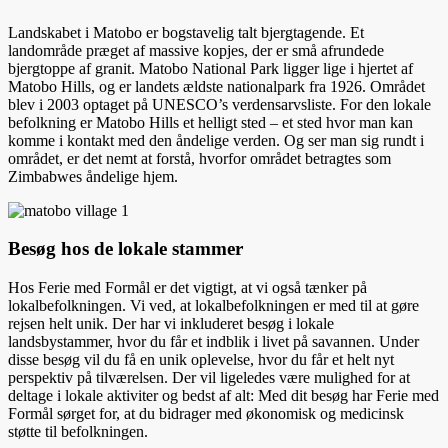
Landskabet i Matobo er bogstavelig talt bjergtagende. Et
landområde præget af massive kopjes, der er små afrundede
bjergtoppe af granit. Matobo National Park ligger lige i hjertet af
Matobo Hills, og er landets ældste nationalpark fra 1926. Området
blev i 2003 optaget på UNESCO’s verdensarvsliste. For den lokale
befolkning er Matobo Hills et helligt sted – et sted hvor man kan
komme i kontakt med den åndelige verden. Og ser man sig rundt i
området, er det nemt at forstå, hvorfor området betragtes som
Zimbabwes åndelige hjem.
Besøg hos de lokale stammer
Hos Ferie med Formål er det vigtigt, at vi også tænker på
lokalbefolkningen. Vi ved, at lokalbefolkningen er med til at gøre
rejsen helt unik. Der har vi inkluderet besøg i lokale
landsbystammer, hvor du får et indblik i livet på savannen. Under
disse besøg vil du få en unik oplevelse, hvor du får et helt nyt
perspektiv på tilværelsen. Der vil ligeledes være mulighed for at
deltage i lokale aktiviter og bedst af alt: Med dit besøg har Ferie med
Formål sørget for, at du bidrager med økonomisk og medicinsk
støtte til befolkningen.