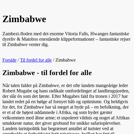
Zimbabwe
Zambezi-floden med det enorme Vitoria Falls, Hwanges fantastiske
dyreliv & Matobos enestående klippeformationer – fantastiske rejser
til Zimbabwe venter dig.
Forside
/
Til fordel for alle
/
Zimbabwe
Zimbabwe - til fordel for alle
Når talen falder på Zimbabwe, er det ofte landets mangeårige leder
Robert Mugabe og hans radikale omfordelinger af landbrugsjorden,
der slår én som det første. Efter Mugabes fald fra tronen i 2017 har
landet redet på en bølge af fornyet håb og optimisme. Og heldigvis
for det, for Zimbabwe har så meget at byde på – en befolkning, der
er et af de højest uddannede i Afrika, og som byder gæster
velkommen med åbne arme; et uspoleret vildnis og noget af Afrikas
smukkeste natur, der giver grobund for unikke safarioplevelser.
Landets turistpolitik har begrænset antallet af turister ved at
opretholde et forholdsvist højt prisniveau, hvilket har ført til