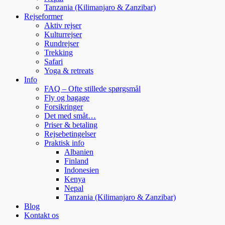
Tanzania (Kilimanjaro & Zanzibar)
Rejseformer
Aktiv rejser
Kulturrejser
Rundrejser
Trekking
Safari
Yoga & retreats
Info
FAQ – Ofte stillede spørgsmål
Fly og bagage
Forsikringer
Det med småt…
Priser & betaling
Rejsebetingelser
Praktisk info
Albanien
Finland
Indonesien
Kenya
Nepal
Tanzania (Kilimanjaro & Zanzibar)
Blog
Kontakt os